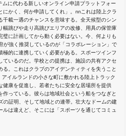
ステムに代わる新しいオンライン申請プラットフォー
にかく、何か申請してくれ」。nnこれは陸上クラ
る千載一遇のチャンスを意味する。全天候型のシン
り幅跳びや走り高跳びエリアの改修、用具の保管庫
完璧に計画してから動く必要はない。今、何よりも
府が強く推奨しているのが「コラボレーション」で
積極的に連携していく必要がある。スポーツインフ
しているのだ。学校との提携は、施設の共有アクセ
める。これはクラブのアイデンティティを失うこと
れ、アイルランドの小さな町に敷かれる陸上トラック
な健康を促進し、若者たちに安全な居場所を提供
を作っている。彼らは地域社会という船をつなぎと
ズの証明、そして地域との連帯。壮大なドームの建
ールは違えど、そこには「スポーツを通じてコミュ