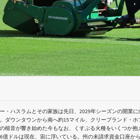
ー・ハスラムとその家族は先日、2029年シーズンの開業
ダウンタウンから南へ約15マイル、クリーブランド・ホプ
の槌音が響き始めた今もなお、くすぶる火種をいくつか抱え
た6億ドルは現在、宙に浮いている。州の未請求資金口座から