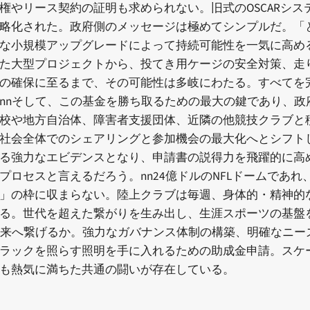
権やリース契約の証明も求められない。旧式のOSCARシ
略化された。政府側のメッセージは極めてシンプルだ。「と
な小規模アップグレードによって持続可能性を一気に高め
た大型プロジェクトから、投てき用ケージの安全対策、走
の確保に至るまで、その可能性は多岐にわたる。すべてを
nnそして、この基金を勝ち取るための最大の鍵であり、政
校や地方自治体、障害者支援団体、近隣の他競技クラブと
社会全体でのシェアリングと参加機会の最大化へとシフト
る強力なエビデンスとなり、申請書の説得力を飛躍的に高
ロセスと言えるだろう。nn24億ドルのNFLドームであ
」の枠に収まらない。陸上クラブは毎週、身体的・精神的
る。世代を超えた繋がりを生み出し、生涯スポーツの基盤
未来へ繋げるか。強力なガバナンス体制の構築、明確なニー
ラックを照らす照明を手に入れるための助成金申請。スケ
も熱気に満ちた共通の闘いが存在している。