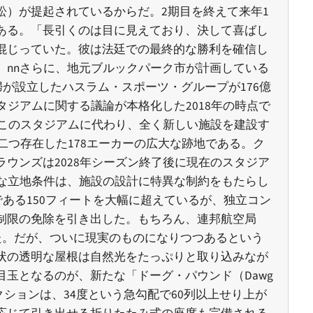
）が提起されているからだ。2期目を終えて来年1
ある。「長引くのは目に見えており、決して喜ばし
混じっていた。彼は法廷での最終的な勝利を確信し
nnさらに、地元ブルックパーク市が計画している
婦が設立したハスラム・スポーツ・グループが176億
ジアムに関する議論が本格化した2018年の時点で
たこのスタジアムに代わり、全く新しい施設を建設す
二つ存在した178エーカーの広大な跡地である。ク
ウンズは2028年シーズン終了後に現在のスタジア
な立地条件は、施設の設計に特異な制約をもたらし
である150フィートを大幅に超えているが、独立コン
制限の免除を引き出した。もちろん、連邦航空局
た。だが、ついに現実のものになりつつあるという
状の透明な屋根は自然光をたっぷりと取り込みなが
玉となるのが、新たな「ドーグ・パウンド（Dawg
ションは、34度という急勾配で60列以上せり上が