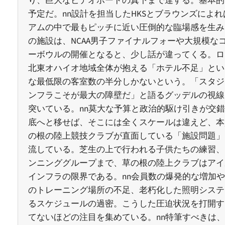
り、巨大なビデオボードの真下まで達する。基本的
予定だ。nn設計を担当したHKSとブラウンズによ
アムの中で最もピッチに近い圧倒的な臨場感を生み
の施設は、NCAA男子ファイナルフォーや大規模な
ーボウルの開催となると、少し話が違ってくる。ロ
北東オハイオ地域全体が抱える「ホテル不足」とい
な最低限の客室数の半分しかないという。「スタジ
ンフラこそが最大の障壁だ」と語るグッデルの視線
突いている。nn莫大な予算と政治的駆け引きが交
底へと移せば、そこには全くスケールは違えど、本
の根の陸上競技クラブが直面している「施設問題」
流している。芝生の上で行われる子供たちの練習、
ンニンググループまで、草の根の陸上クラブはアイ
インフラの限界である。nn会員数の爆発的な増加
のトレーニング場所の不足、老朽化した照明システ
るスケジュールの過密。こうした圧迫状況を打開す
てないほどの注目を集めている。nn特筆すべきは