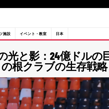
ツ施設
イベント・教室
日本
の光と影：24億ドルの
の根クラブの生存戦略