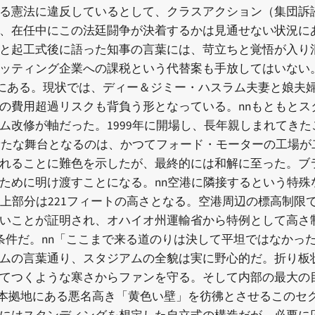
る憲法に違反しているとして、クラスアクション（集団訴訟
、在任中にこの法廷闘争が決着するかは見通せない状況に
と起工式後に語った知事の言葉には、苛立ちと覚悟が入り
ッティング企業への課税という代替案も手放してはいない。
階にある。現状では、ディー＆ジミー・ハスラム夫妻と娘夫
の費用超過リスクも背負う形となっている。nnもともとスタ
ム改修が軸だった。1999年に開場し、長年親しまれてき
新たな舞台となるのは、かつてフォード・モーターの工場が
れることに難色を示したが、最終的には和解に至った。ブラ
ために明け渡すことになる。nn空港に隣接するという特殊
上部分は221フィートの高さとなる。空港周辺の標高制限
いことが証明され、オハイオ州運輸省から特例として高さ
須条件だ。nn「ここまで来る道のりは決して平坦ではなかっ
ムの言葉通り、スタジアムの全貌は実に野心的だ。折り板
てつくような寒さからファンを守る。そして内部の最大の目
の本拠地にある悪名高き「黄色い壁」を彷彿とさせるこのセク