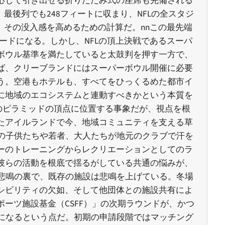
応じて引き出せる折りたたみ式の座席も完備される
最後列でも248フィートに収まり、NFLの全スタジ
、その没入感を高めるための計算だ。nnこの最先端
ードになる。しかし、NFLの頂上決戦であるスーパ
ボウル基準を満たしていると太鼓判を押す一方で、
ば、クリーブランドにはスーパーボウル開催に必要
う。空港もホテルも、すべてをひっくるめた都市イ
に地域のエコシステムと連動すべきかという本質を
ラのピラミッドの頂点に位置する事象だが、視点を根
たアイルランドで今、地域コミュニティを支える草
の子供たちや若者、大人たちが地元のクラブで汗を
ーのトレーニングからレクリエーションとしてのラ
彼らの活動を根底で揺るがしている共通の悩みが、
悲鳴の裏で、既存の施設は悲鳴を上げている。冬場
シビリティの欠如、そして他団体との施設共有によ
ーツ施設基金（CSFF）」の次期ラウンドが、かつ
になるという点だ。初期の申請段階ではマッチング