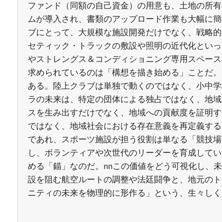
ファンド（同額の自己資金）の用意も、土地の所有
ムが導入され、書類のアップロード作業も大幅に簡
ブにとって、大規模な施設開発だけでなく、戦略的
セティック・トラックの敷設や照明の近代化といっ
やストレングス＆コンディショニング専用スペース
求められているのは「構想を描き始める」ことだ。
ある。陸上クラブは単独で動くのではなく、小中学
ラの未来は、特定の団体による独占ではなく、地域
スを生み出すだけでなく、地域への貢献度を証明す
ではなく、地域社会における存在意義を再定義するプ
であれ、スポーツ施設が担う役割は単なる「競技場
し、ボランティアや次世代のリーダーを育成してい
める「錨」なのだ。nnこの価値をどう可視化し、
設を阻む航空ルートの調整や法廷闘争と、地元のト
ニティの未来を物理的に形作る」という、生々しく