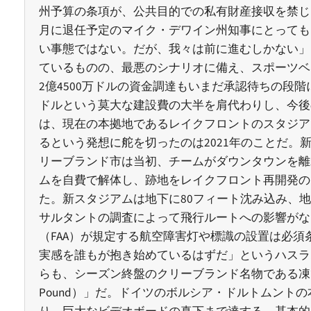
州予算の条項が、公共目的での私有財産接収を禁じ
月に退任予定のマイク・デワイン州知事にとっても
い事態ではない。だが、我々は前に進むしかない」
ているものの、最悪のシナリオに備え、スポーツベ
2億4500万ドルの資金調達もいまだ承認待ちの段
ドルという莫大な建設費の大半を肩代わりし、今後
は、現在の本拠地であるレイクフロントのスタジア
るという発想に舵を切ったのは2021年のことだ。
リーブランド市は当初、チームがダウンタウンを離
ムを自費で解体し、跡地をレイクフロント再開発の
た。新スタジアムは地下に80フィート沈み込み、地
サルタントの調査によって飛行ルートへの影響がな
（FAA）が規定する航空障害灯や標識の設置は必
実感を誰もが抱き始めているはずだ」というハスラ
らも、シーズン終盤のクリーブランド名物である凍
Pound）」だ。ドイツのボルシア・ドルトムント