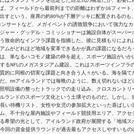
にはスタンディングを想定した自立式の構造だが、必要に
れば、フィールドから最前列までの距離はわずか16フィート、
出すという。座席の約80%が下層デッキに配置されるのも
コンサートなど、メガイベントの誘致競争において強力なカ
ジャー・グッデル・コミッショナーは施設自体がスーパー
う致命的なインフラ課題を指摘した。彼に見積もりによれ
アムがどれほど地域を変革できるかが真の課題になるだろ
は、単なるハコモノ建築の枠を超え、スポーツ施設がいか
錯するNFLのメガスタジアム建設。これはスポーツインフ
質的に同根の切実な課題と向き合う人々がいる。海を隔て
だ。nnアイルランドでは毎晩のように、数え切れないほど
照明設備の整ったトラックでの走り込み、クロスカントリ
ルランドのスポーツ文化という土壌そのものだ。しかし、
や長い待機リスト、女性や女児の参加拡大といった喜ばしい
ム、不十分な屋内施設やフィールド競技用エリア、アクセ
る希望の光として、アイルランド政府が展開する「地域スポ
、今回の資金提供ラウンドが過去最もアクセスしやすいもの