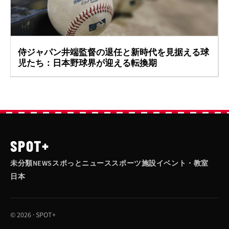
侍ジャパン井端監督の退任と新時代を見据える球
児たち：日本野球界が迎える転換期
SPOT+
未分類
NEWS
スポっとニュース
スポーツ施設
イベント・教室
日本
© 2026 · SPOT+